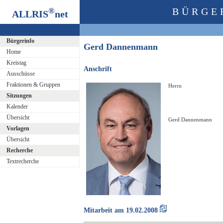
®
BÜRGE
ALLRIS
net
Bürgerinfo
Gerd Dannenmann
Home
Kreistag
Anschrift
Ausschüsse
Fraktionen & Gruppen
Herrn
Sitzungen
Kalender
Übersicht
Gerd Dannenmann
Vorlagen
Übersicht
Recherche
Textrecherche
Mitarbeit am 19.02.2008