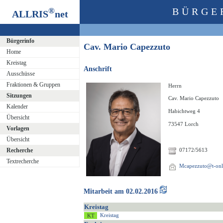
®
BÜRGE
ALLRIS
net
Bürgerinfo
Cav. Mario Capezzuto
Home
Kreistag
Anschrift
Ausschüsse
Fraktionen & Gruppen
Herrn
Sitzungen
Cav. Mario Capezzuto
Kalender
Habichtweg 4
Übersicht
73547 Lorch
Vorlagen
Übersicht
Recherche
07172/5613
Textrecherche
Mcapezzuto@t-onl
Mitarbeit am 02.02.2016
Kreistag
Kreistag