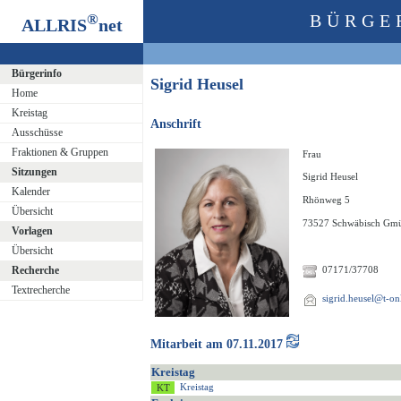
®
BÜRGE
ALLRIS
net
Bürgerinfo
Sigrid Heusel
Home
Kreistag
Anschrift
Ausschüsse
Fraktionen & Gruppen
Frau
Sitzungen
Sigrid Heusel
Kalender
Rhönweg 5
Übersicht
73527 Schwäbisch Gm
Vorlagen
Übersicht
Recherche
07171/37708
Textrecherche
sigrid.heusel@t-on
Mitarbeit am 07.11.2017
Kreistag
Kreistag