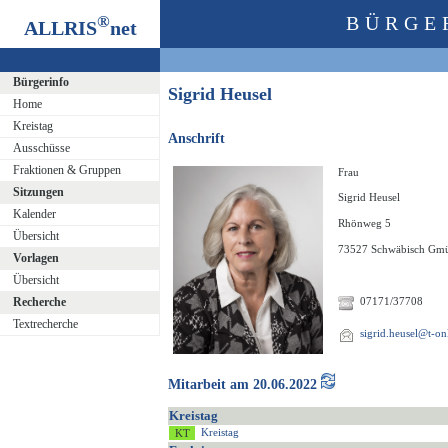
®
BÜRGE
ALLRIS
net
Bürgerinfo
Sigrid Heusel
Home
Kreistag
Anschrift
Ausschüsse
Fraktionen & Gruppen
Frau
Sitzungen
Sigrid Heusel
Kalender
Rhönweg 5
Übersicht
73527 Schwäbisch Gm
Vorlagen
Übersicht
Recherche
07171/37708
Textrecherche
sigrid.heusel@t-on
Mitarbeit am 20.06.2022
Kreistag
Kreistag