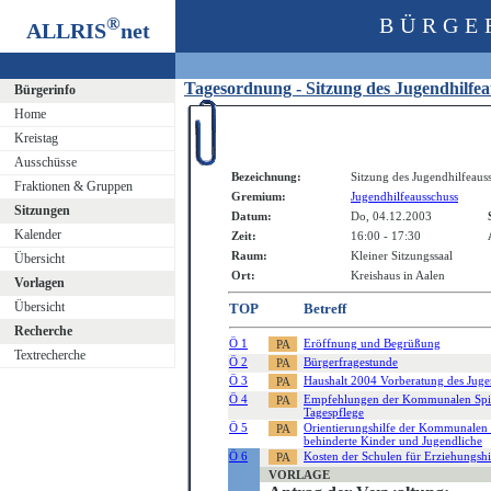
®
BÜRGE
ALLRIS
net
Tagesordnung - Sitzung des Jugendhilfe
Bürgerinfo
Home
Kreistag
Ausschüsse
Bezeichnung:
Sitzung des Jugendhilfeaus
Fraktionen & Gruppen
Gremium:
Jugendhilfeausschuss
Sitzungen
Datum:
Do, 04.12.2003
Kalender
Zeit:
16:00 - 17:30
Raum:
Kleiner Sitzungssaal
Übersicht
Ort:
Kreishaus in Aalen
Vorlagen
Übersicht
TOP
Betreff
Recherche
Ö 1
Eröffnung und Begrüßung
Textrecherche
Ö 2
Bürgerfragestunde
Ö 3
Haushalt 2004 Vorberatung des Juge
Ö 4
Empfehlungen der Kommunalen Spitz
Tagespflege
Ö 5
Orientierungshilfe der Kommunalen 
behinderte Kinder und Jugendliche
Ö 6
Kosten der Schulen für Erziehungsh
VORLAGE