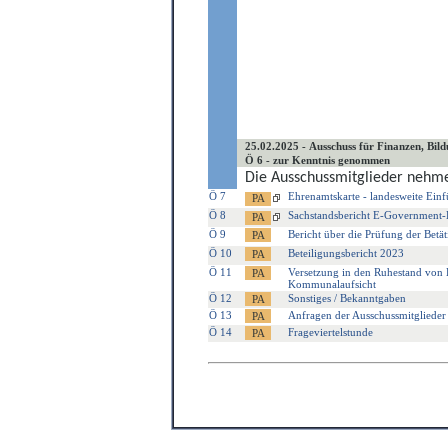
25.02.2025 - Ausschuss für Finanzen, Bild
Ö 6 - zur Kenntnis genommen
Die Ausschussmitglieder nehme
Ö 7
Ehrenamtskarte - landesweite Ei
Ö 8
Sachstandsbericht E-Government-
Ö 9
Bericht über die Prüfung der Betä
Ö 10
Beteiligungsbericht 2023
Ö 11
Versetzung in den Ruhestand von H
Kommunalaufsicht
Ö 12
Sonstiges / Bekanntgaben
Ö 13
Anfragen der Ausschussmitglieder
Ö 14
Frageviertelstunde