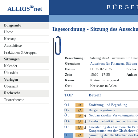
®
BÜRGE
ALLRIS
net
Bürgerinfo
Tagesordnung - Sitzung des Ausschu
Home
Kreistag
Ausschüsse
Fraktionen & Gruppen
Bezeichnung:
Sitzung des Ausschusses für Fina
Sitzungen
Gremium:
Ausschuss für Finanzen, Bildung 
Kalender
Datum:
Di, 25.02.2025
Status:
Übersicht
Zeit:
15:00 - 17:55
Anlass:
Vorlagen
Raum:
Kleiner Sitzungssaal
Ort:
Kreishaus in Aalen
Übersicht
Recherche
TOP
Betreff
Textrecherche
Ö 1
Eröffnung und Begrüßung
Ö 2
Bürgerfragestunde
Ö 3
Neubau Zweiter Verwaltungsstando
Ö 4
Landwirtschaft 4.0 an der Justus-
Ö 5
Erweiterung des Fachbereichs Fein
Kooperation mit der Glasfachschu
Ö 6
Sanierung der Dachflächen des H