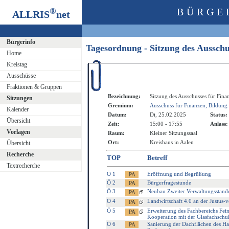
®
BÜRGE
ALLRIS
net
Bürgerinfo
Tagesordnung - Sitzung des Ausschu
Home
Kreistag
Ausschüsse
Fraktionen & Gruppen
Bezeichnung:
Sitzung des Ausschusses für Fina
Sitzungen
Gremium:
Ausschuss für Finanzen, Bildung 
Kalender
Datum:
Di, 25.02.2025
Status:
Übersicht
Zeit:
15:00 - 17:55
Anlass:
Vorlagen
Raum:
Kleiner Sitzungssaal
Ort:
Kreishaus in Aalen
Übersicht
Recherche
TOP
Betreff
Textrecherche
Ö 1
Eröffnung und Begrüßung
Ö 2
Bürgerfragestunde
Ö 3
Neubau Zweiter Verwaltungsstando
Ö 4
Landwirtschaft 4.0 an der Justus-
Ö 5
Erweiterung des Fachbereichs Fein
Kooperation mit der Glasfachschu
Ö 6
Sanierung der Dachflächen des H