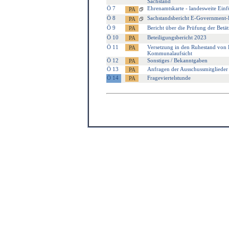
Sachstand
Ö 7
Ehrenamtskarte - landesweite Ei
Ö 8
Sachstandsbericht E-Government-
Ö 9
Bericht über die Prüfung der Betä
Ö 10
Beteiligungsbericht 2023
Ö 11
Versetzung in den Ruhestand von H
Kommunalaufsicht
Ö 12
Sonstiges / Bekanntgaben
Ö 13
Anfragen der Ausschussmitglieder
Ö 14
Frageviertelstunde