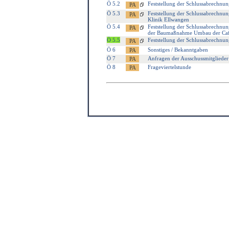
Ö 5.2
Feststellung der Schlussabrechnu
Ö 5.3
Feststellung der Schlussabrechnu
Klinik Ellwangen
Ö 5.4
Feststellung der Schlussabrechnu
der Baumaßnahme Umbau der Cafe
Ö 5.5
Feststellung der Schlussabrechnu
Ö 6
Sonstiges / Bekanntgaben
Ö 7
Anfragen der Ausschussmitglieder
Ö 8
Frageviertelstunde