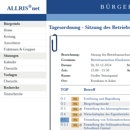
®
BÜRGE
ALLRIS
net
Bürgerinfo
Tagesordnung - Sitzung des Betrie
Home
Kreistag
Ausschüsse
Fraktionen & Gruppen
Bezeichnung:
Sitzung des Betriebsausschus
Sitzungen
Gremium:
Betriebsausschuss Klinikimm
Kalender
Datum:
Di, 03.12.2024
St
Übersicht
Zeit:
15:00 - 15:50
An
Vorlagen
Raum:
Großer Sitzungssaal
Ort:
Kreishaus in Aalen
Übersicht
Recherche
TOP
Betreff
Textrecherche
Ö 1
Eröffnung und Begrüßung
Ö 2
Bürgerfragestunde
Ö 3
Feststellung des Jahresergebnisse
Ö 4
Wirtschaftsplan des Eigenbetriebs
Ö 5
Feststellung von Schlussabrechnu
Ö 5.1
Feststellung der Schlussabrechnu
Schwäbisch Gmünd