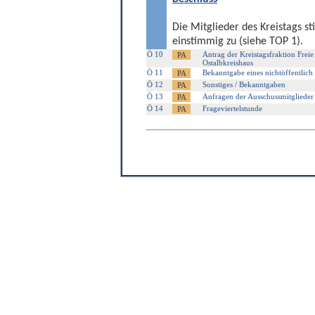
Die Mitglieder des Kreistags
einstimmig zu (siehe TOP 1).
Ö 10
Antrag der Kreistagsfraktion Frei
Ostalbkreishaus
Ö 11
Bekanntgabe eines nichtöffentlich 
Ö 12
Sonstiges / Bekanntgaben
Ö 13
Anfragen der Ausschussmitglieder
Ö 14
Frageviertelstunde