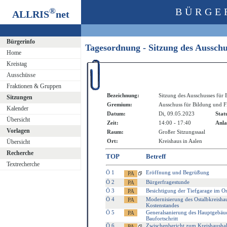
®
BÜRGE
ALLRIS
net
Bürgerinfo
Tagesordnung - Sitzung des Aussch
Home
Kreistag
Ausschüsse
Fraktionen & Gruppen
Bezeichnung:
Sitzung des Ausschusses für
Sitzungen
Gremium:
Ausschuss für Bildung und F
Kalender
Datum:
Di, 09.05.2023
Stat
Übersicht
Zeit:
14:00 - 17:40
Anla
Vorlagen
Raum:
Großer Sitzungssaal
Ort:
Kreishaus in Aalen
Übersicht
Recherche
TOP
Betreff
Textrecherche
Ö 1
Eröffnung und Begrüßung
Ö 2
Bürgerfragestunde
Ö 3
Besichtigung der Tiefgarage im Os
Ö 4
Modernisierung des Ostalbkreisha
Kostenstandes
Ö 5
Generalsanierung des Hauptgebäu
Baufortschritt
Ö 6
Zwischenbericht zum Kreishausha