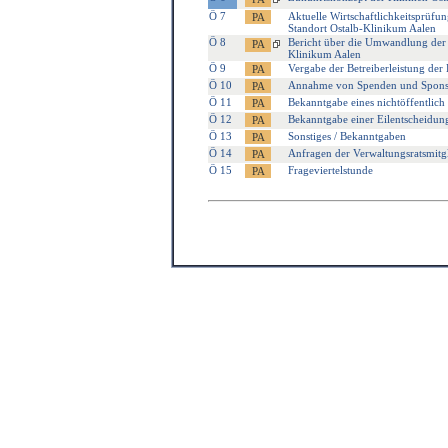
Ö 7
Aktuelle Wirtschaftlichkeitsprüf
Standort Ostalb-Klinikum Aalen
Ö 8
Bericht über die Umwandlung der öf
Klinikum Aalen
Ö 9
Vergabe der Betreiberleistung der
Ö 10
Annahme von Spenden und Sponso
Ö 11
Bekanntgabe eines nichtöffentlich 
Ö 12
Bekanntgabe einer Eilentscheidun
Ö 13
Sonstiges / Bekanntgaben
Ö 14
Anfragen der Verwaltungsratsmitg
Ö 15
Frageviertelstunde