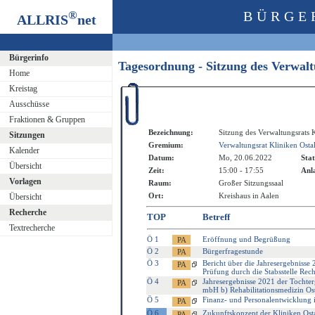
®
BÜRGE
ALLRIS
net
Bürgerinfo
Tagesordnung - Sitzung des Verwal
Home
Kreistag
Ausschüsse
Fraktionen & Gruppen
Bezeichnung:
Sitzung des Verwaltungsrats
Sitzungen
Gremium:
Verwaltungsrat Kliniken Ost
Kalender
Datum:
Mo, 20.06.2022
Stat
Übersicht
Zeit:
15:00 - 17:55
Anla
Vorlagen
Raum:
Großer Sitzungssaal
Ort:
Kreishaus in Aalen
Übersicht
Recherche
TOP
Betreff
Textrecherche
Ö 1
Eröffnung und Begrüßung
Ö 2
Bürgerfragestunde
Ö 3
Bericht über die Jahresergebnisse
Prüfung durch die Stabsstelle Re
Ö 4
Jahresergebnisse 2021 der Tochter
mbH b) Rehabilitationsmedizin 
Ö 5
Finanz- und Personalentwicklung 
Ö 6
Zukunftskonzept der Kliniken Ost