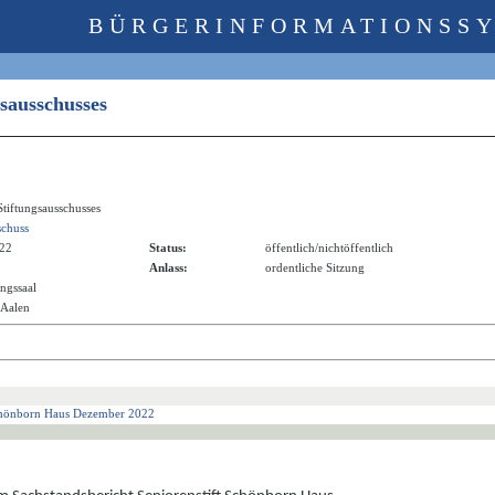
BÜRGERINFORMATIONSS
gsausschusses
Stiftungsausschusses
schuss
022
Status:
öffentlich/nichtöffentlich
Anlass:
ordentliche Sitzung
ngssaal
 Aalen
Schönborn Haus Dezember 2022