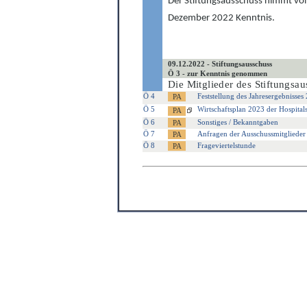
Der Stiftungsausschuss nimmt vo
Dezember 2022
Kenntnis
.
09.12.2022 - Stiftungsausschuss
Ö 3 - zur Kenntnis genommen
Die Mitglieder des Stiftungsa
Ö 4
Feststellung des Jahresergebnisses
Ö 5
Wirtschaftsplan 2023 der Hospital
Ö 6
Sonstiges / Bekanntgaben
Ö 7
Anfragen der Ausschussmitglieder
Ö 8
Frageviertelstunde