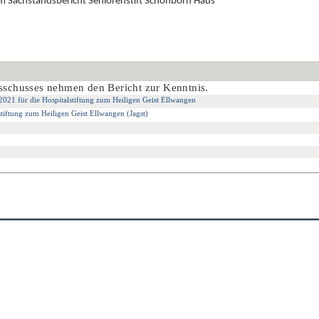
m Sachstandsbericht Seniorenstift Schönborn Haus
usschusses nehmen den Bericht zur Kenntnis.
 2021 für die Hospitalstiftung zum Heiligen Geist Ellwangen
stiftung zum Heiligen Geist Ellwangen (Jagst)