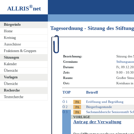
®
ALLRIS
net
Bürgerinfo
Tagesordnung - Sitzung des Stiftun
Home
Kreistag
Ausschüsse
Fraktionen & Gruppen
Bezeichnung:
Sitzung des 
Sitzungen
Gremium:
Stiftungsaus
Kalender
Datum:
Fr, 09.12.2
Übersicht
Zeit:
9:00 - 10:30
Vorlagen
Raum:
Großer Sitzu
Ort:
Kreishaus in
Übersicht
Recherche
TOP
Betreff
Textrecherche
Ö 1
Eröffnung und Begrüßung
Ö 2
Bürgerfragestunde
Ö 3
Sachstandsbericht Seniorenstift 
VORLAGE
Antrag der Verwaltung