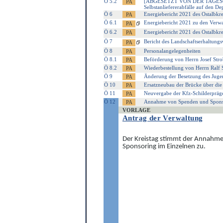
Ö 5.2
[ABGESETZT VON DER TAGESORDN
Selbstanliefererabfälle auf den D
Ö 6
Energiebericht 2021 des Ostalbkre
Ö 6.1
Energiebericht 2021 zu den Verwa
Ö 6.2
Energiebericht 2021 des Ostalbkr
Ö 7
Bericht des Landschaftserhaltung
Ö 8
Personalangelegenheiten
Ö 8.1
Beförderung von Herrn Josef Stro
Ö 8.2
Wiederbestellung von Herrn Ralf
Ö 9
Änderung der Besetzung des Jugen
Ö 10
Ersatzneubau der Brücke über di
Ö 11
Neuvergabe der Kfz-Schilderpräge
Ö 12
Annahme von Spenden und Spons
VORLAGE
Antrag der Verwaltung
Der Kreistag stimmt der Annahme
Sponsoring im Einzelnen zu.