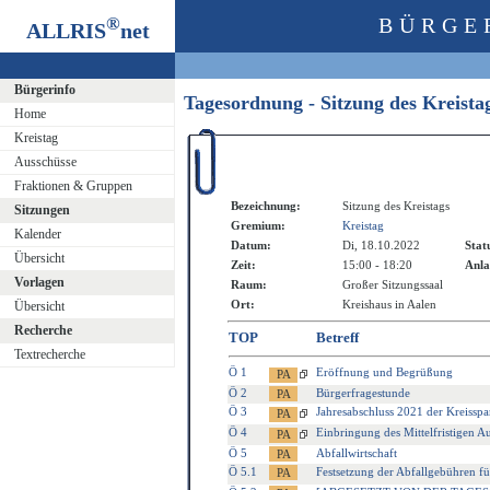
®
BÜRGE
ALLRIS
net
Bürgerinfo
Tagesordnung - Sitzung des Kreist
Home
Kreistag
Ausschüsse
Fraktionen & Gruppen
Bezeichnung:
Sitzung des Kreistags
Sitzungen
Gremium:
Kreistag
Kalender
Datum:
Di, 18.10.2022
Stat
Übersicht
Zeit:
15:00 - 18:20
Anla
Vorlagen
Raum:
Großer Sitzungssaal
Ort:
Kreishaus in Aalen
Übersicht
Recherche
TOP
Betreff
Textrecherche
Ö 1
Eröffnung und Begrüßung
Ö 2
Bürgerfragestunde
Ö 3
Jahresabschluss 2021 der Kreisspa
Ö 4
Einbringung des Mittelfristigen 
Ö 5
Abfallwirtschaft
Ö 5.1
Festsetzung der Abfallgebühren fü