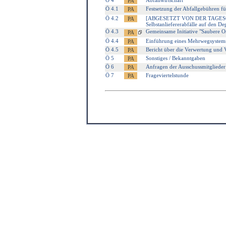
Ö 4
Abfallwirtschaft
Ö 4.1
Festsetzung der Abfallgebühren fü
Ö 4.2
[ABGESETZT VON DER TAGESORDN
Selbstanliefererabfälle auf den D
Ö 4.3
Gemeinsame Initiative "Saubere Os
Ö 4.4
Einführung eines Mehrwegsystems
Ö 4.5
Bericht über die Verwertung und 
Ö 5
Sonstiges / Bekanntgaben
Ö 6
Anfragen der Ausschussmitglieder
Ö 7
Frageviertelstunde