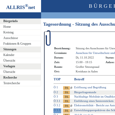
®
BÜRGE
ALLRIS
net
Bürgerinfo
Tagesordnung - Sitzung des Aussch
Home
Kreistag
Ausschüsse
Fraktionen & Gruppen
Bezeichnung:
Sitzung des Ausschusses für Umw
Sitzungen
Gremium:
Ausschuss für Umweltschutz und
Kalender
Datum:
Di, 11.10.2022
Status:
Übersicht
Zeit:
15:00 - 19:15
Anlass:
Vorlagen
Raum:
Großer Sitzungssaal
Ort:
Kreishaus in Aalen
Übersicht
Recherche
TOP
Betreff
Textrecherche
Ö 1
Eröffnung und Begrüßung
Ö 2
Bürgerfragestunde
Ö 3
Nachhaltige Mobilität im Ostalbkr
Ö 3.1
Einführung eines Seniorentickets
Ö 3.2
Elektromobilität - Bericht zur An
Ö 3.3
Entwicklungsperspektiven des Sc