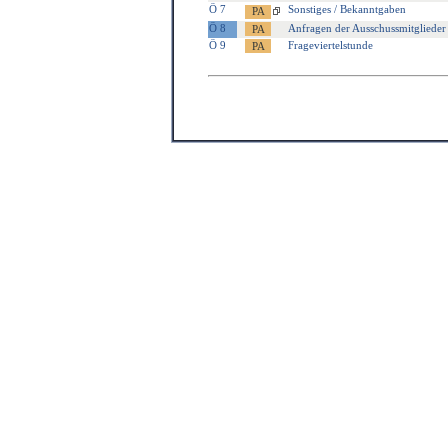
Ö 7
Sonstiges / Bekanntgaben
Ö 8
Anfragen der Ausschussmitglieder
Ö 9
Frageviertelstunde