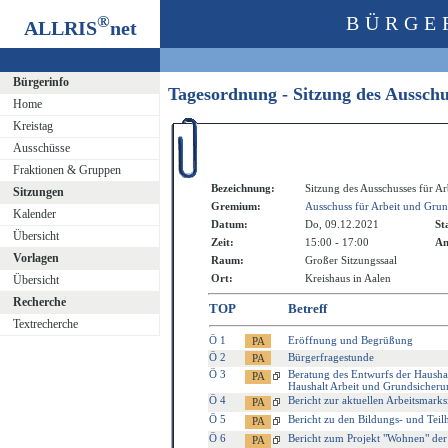
®
BÜRGE
ALLRIS
net
Bürgerinfo
Tagesordnung - Sitzung des Aussch
Home
Kreistag
Ausschüsse
Fraktionen & Gruppen
Bezeichnung:
Sitzung des Ausschusses für A
Sitzungen
Gremium:
Ausschuss für Arbeit und Gru
Kalender
Datum:
Do, 09.12.2021
St
Übersicht
Zeit:
15:00 - 17:00
An
Vorlagen
Raum:
Großer Sitzungssaal
Ort:
Kreishaus in Aalen
Übersicht
Recherche
TOP
Betreff
Textrecherche
Ö 1
Eröffnung und Begrüßung
Ö 2
Bürgerfragestunde
Ö 3
Beratung des Entwurfs der Haushal
Haushalt Arbeit und Grundsicheru
Ö 4
Bericht zur aktuellen Arbeitsmarks
Ö 5
Bericht zu den Bildungs- und Teil
Ö 6
Bericht zum Projekt "Wohnen" der 