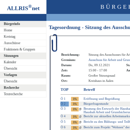
®
BÜRGE
ALLRIS
net
Bürgerinfo
Tagesordnung - Sitzung des Aussch
Home
Kreistag
Ausschüsse
Fraktionen & Gruppen
Bezeichnung:
Sitzung des Ausschusses für A
Sitzungen
Gremium:
Ausschuss für Arbeit und Gru
Kalender
Datum:
Do, 09.12.2021
St
Übersicht
Zeit:
15:00 - 17:00
An
Vorlagen
Raum:
Großer Sitzungssaal
Ort:
Kreishaus in Aalen
Übersicht
Recherche
TOP
Betreff
Textrecherche
Ö 1
Eröffnung und Begrüßung
Ö 2
Bürgerfragestunde
Ö 3
Beratung des Entwurfs der Haushal
Haushalt Arbeit und Grundsicheru
Ö 4
Bericht zur aktuellen Arbeitsmarks
Ö 5
Bericht zu den Bildungs- und Teil
Ö 6
Bericht zum Projekt "Wohnen" der 