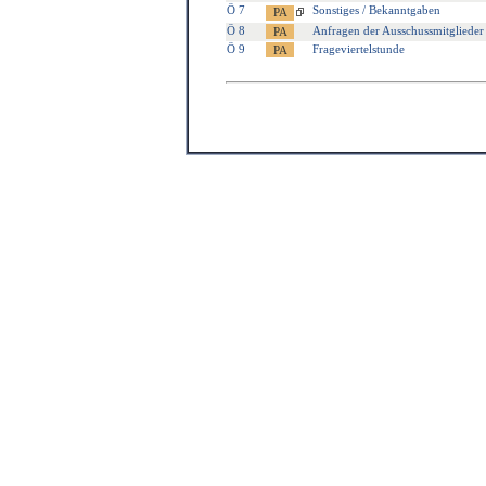
Ö 7
Sonstiges / Bekanntgaben
Ö 8
Anfragen der Ausschussmitglieder
Ö 9
Frageviertelstunde