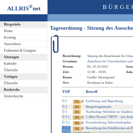
®
BÜRGE
ALLRIS
net
Bürgerinfo
Tagesordnung - Sitzung des Aussch
Home
Kreistag
Ausschüsse
Fraktionen & Gruppen
Bezeichnung:
Sitzung des Ausschusses für Umw
Sitzungen
Gremium:
Ausschuss für Umweltschutz und
Kalender
Datum:
Di, 19.10.2021
Stat
Übersicht
Zeit:
15:00 - 18:05
Anla
Vorlagen
Raum:
Großer Sitzungssaal
Ort:
Kreishaus in Aalen
Übersicht
Recherche
TOP
Betreff
Textrecherche
Ö 1
Eröffnung und Begrüßung
Ö 2
Bürgerfragestunde
Ö 3
Nachhaltige Mobilität im Ostalbkr
Ö 3.1
2 Jahre Prozess "ÖPNV - neu denk
Ö 3.2
Fortschreibung Nahverkehrsplan:
Ö 3.3
Bewerbung des Ostalbkreises a