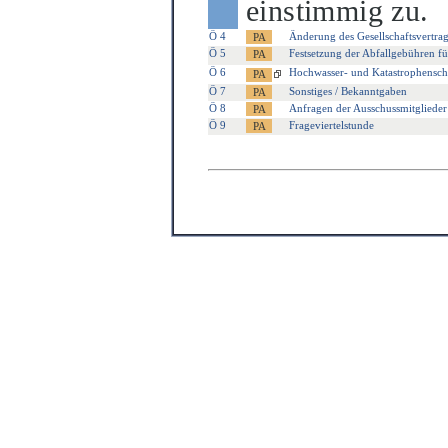
einstimmig zu.
Ö 4
Änderung des Gesellschaftsvertrag
Ö 5
Festsetzung der Abfallgebühren fü
Ö 6
Hochwasser- und Katastrophenschu
Ö 7
Sonstiges / Bekanntgaben
Ö 8
Anfragen der Ausschussmitglieder
Ö 9
Frageviertelstunde