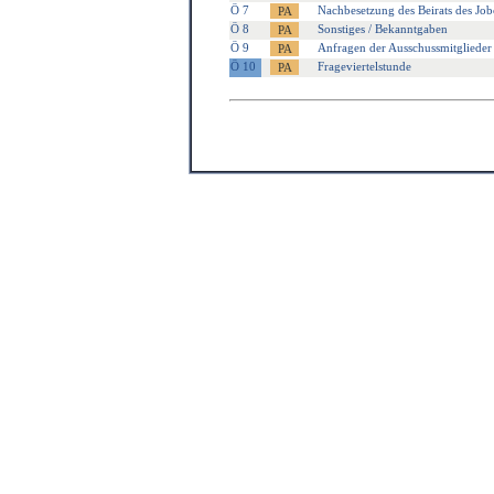
Ö 7
Nachbesetzung des Beirats des Job
Ö 8
Sonstiges / Bekanntgaben
Ö 9
Anfragen der Ausschussmitglieder
Ö 10
Frageviertelstunde