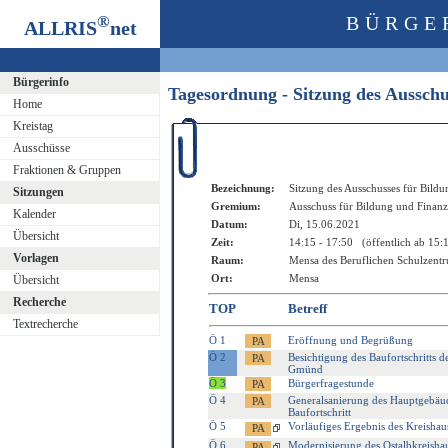
®
BÜRGE
ALLRIS
net
Bürgerinfo
Tagesordnung - Sitzung des Aussch
Home
Kreistag
Ausschüsse
Fraktionen & Gruppen
Bezeichnung:
Sitzung des Ausschusses für Bild
Sitzungen
Gremium:
Ausschuss für Bildung und Finan
Kalender
Datum:
Di, 15.06.2021
Übersicht
Zeit:
14:15 - 17:50 (öffentlich ab 15:
Vorlagen
Raum:
Mensa des Beruflichen Schulzen
Ort:
Mensa
Übersicht
Recherche
TOP
Betreff
Textrecherche
Ö 1
Eröffnung und Begrüßung
Ö 2
Besichtigung des Baufortschritts
Gmünd
Ö 3
Bürgerfragestunde
Ö 4
Generalsanierung des Hauptgebäu
Baufortschritt
Ö 5
Vorläufiges Ergebnis des Kreisha
Ö 6
Modernisierung des Ostalbkreisha