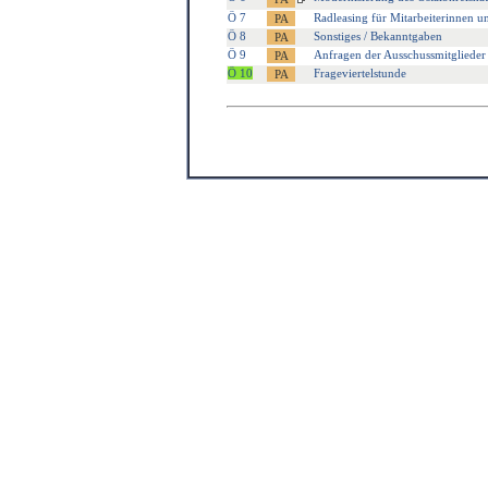
Ö 7
Radleasing für Mitarbeiterinnen u
Ö 8
Sonstiges / Bekanntgaben
Ö 9
Anfragen der Ausschussmitglieder
Ö 10
Frageviertelstunde