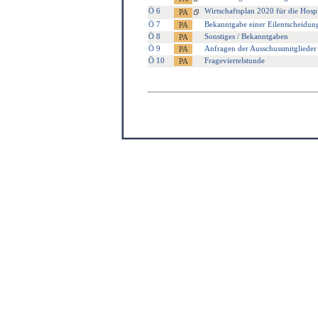
Ö 6
Wirtschaftsplan 2020 für die Hosp
Ö 7
Bekanntgabe einer Eilentscheidun
Ö 8
Sonstiges / Bekanntgaben
Ö 9
Anfragen der Ausschussmitglieder
Ö 10
Frageviertelstunde