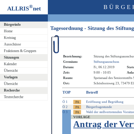
®
BÜRGE
ALLRIS
net
Bürgerinfo
Tagesordnung - Sitzung des Stiftun
Home
Kreistag
Ausschüsse
Fraktionen & Gruppen
Bezeichnung:
Sitzung des Stiftungsausschu
Sitzungen
Gremium:
Stiftungsausschuss
Kalender
Datum:
Fr, 06.12.2019
Stat
Übersicht
Zeit:
9:00 - 10:05
Anla
Vorlagen
Raum:
Speisesaal des Seniorenstift
Ort:
Schönbornweg 23, 73479 E
Übersicht
Recherche
TOP
Betreff
Textrecherche
Ö 1
Eröffnung und Begrüßung
Ö 2
Bürgerfragestunde
Ö 3
Wahl der stellvertretenden Vorsitz
VORLAGE
Antrag der Ve