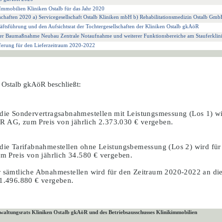
 Immobilien Kliniken Ostalb für das Jahr 2020
llschaften 2020 a) Servicegesellschaft Ostalb Kliniken mbH b) Rehabilitationsmedizin Ostalb 
ftsführung und den Aufsichtsrat der Tochtergesellschaften der Kliniken Ostalb gkAöR
der Baumaßnahme Neubau Zentrale Notaufnahme und weiterer Funktionsbereiche am Stauferkl
ferung für den Lieferzeitraum 2020-2022
 Ostalb gkAöR beschließt:
 die Sondervertragsabnahmestellen mit Leistungsmessung (Los
1) w
R AG, zum Preis von jährlich 2.373.030 € vergeben.
 die Tarifabnahmestellen ohne Leistungsbemessung (Los
2) wird für
Preis von jährlich 34.580 € vergeben.
r sämtliche Abnahmestellen wird für den Zeitraum 2020-2022 an die
 1.496.880 € vergeben.
waltungsrats Kliniken Ostalb gkAöR und des Betriebsausschusses Klinikimmobilien