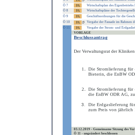
Ö 7
Wirtschaftsplan des Eigenbetriebs
Ö 8
Wirtschaftspläne der Tochtergese
Ö 9
Geschäftsordnungen für die Geschä
Ö 10
Vergabe der Fassade im Rahmen 
Ö 11
Vergabe der Strom- und Erdgaslie
VORLAGE
Beschlussantrag
Der Verwaltungsrat der Kliniken
Die Stromlieferung für
Bieterin, die EnBW OD
Die Stromlieferung für
die EnBW ODR AG, zum 
Die Erdgaslieferung fü
zum Preis von jährlich
03.12.2019 - Gemeinsame Sitzung des Ver
Ö 11 - ungeändert beschlossen