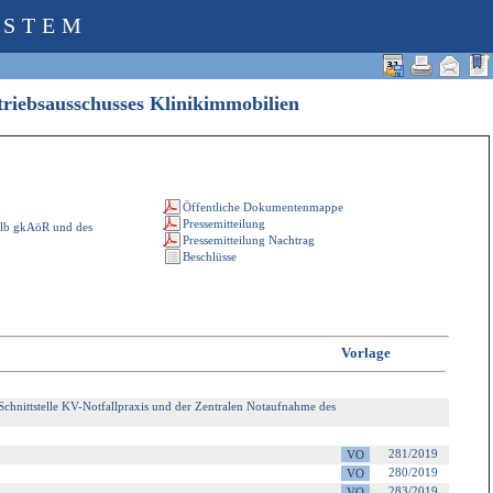
YSTEM
triebsausschusses Klinikimmobilien
alb gkAöR und des
Vorlage
chnittstelle KV-Notfallpraxis und der Zentralen Notaufnahme des
281/2019
280/2019
283/2019