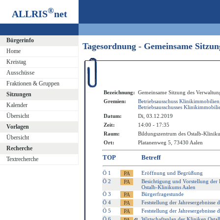
®
ALLRIS
net
Bürgerinfo
Tagesordnung - Gemeinsame Sitzung
Home
Kreistag
Ausschüsse
Fraktionen & Gruppen
Bezeichnung:
Gemeinsame Sitzung des Verwaltung
Sitzungen
Gremien:
Betriebsausschuss Klinikimmobilien
Kalender
Betriebsausschusses Klinikimmobili
Übersicht
Datum:
Di, 03.12.2019
Zeit:
14:00 - 17:35
Vorlagen
Raum:
Bildungszentrum des Ostalb-Klinik
Übersicht
Ort:
Platanenweg 5, 73430 Aalen
Recherche
TOP
Betreff
Textrecherche
Ö 1
Eröffnung und Begrüßung
Ö 2
Besichtigung und Vorstellung der
Ostalb-Klinikums Aalen
Ö 3
Bürgerfragestunde
Ö 4
Feststellung der Jahresergebnisse
Ö 5
Feststellung der Jahresergebnisse 
Ö 6
Wirtschaftsplan der Kliniken Ost