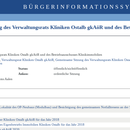
BÜRGERINFORMATIONSS
 des Verwaltungsrats Kliniken Ostalb gkAöR und des Be
srats Kliniken Ostalb gkAöR und des Betriebsausschusses Klinikimmobilien
,
Verwaltungsrat Kliniken Ostalb gkAöR
,
Gemeinsame Sitzung des Verwaltungsrats Kliniken Ost
en
Status:
öffentlich/nichtöffentlich
Anlass:
ordentliche Sitzung
ums Aalen
 Lokalität des OP-Neubaus (Modulbau) und Besichtigung des gemeinsamen Notfalltresens an der S
 der Kliniken Ostalb gkAöR für das Jahr 2018
des Eigenbetriebs Immobilien Kliniken Ostalb für das Jahr 2018
alb gkAöR 2020