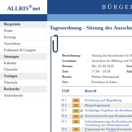
®
BÜRGE
ALLRIS
net
Bürgerinfo
Tagesordnung - Sitzung des Aussch
Home
Kreistag
Ausschüsse
Fraktionen & Gruppen
Bezeichnung:
Sitzung des Ausschusses für 
Sitzungen
Gremium:
Ausschuss für Bildung und F
Kalender
Datum:
Mo, 03.06.2019
Sta
Übersicht
Zeit:
17:00 - 19:30
Anl
Vorlagen
Raum:
Kleiner Sitzungssaal
Ort:
Kreishaus in Aalen
Übersicht
Recherche
TOP
Betreff
Textrecherche
Ö 1
Eröffnung und Begrüßung
Ö 2
Bürgerfragestunde
Ö 3
Vorläufiges Ergebnis des Kreisha
Ö 4
Zwischenbericht zum Kreishausha
Ö 5
Gebäudesanierung des Kreisberufs
Vorstellung der Materialauswahl
Ö 6
Ergänzung des Förderschwerpunkt