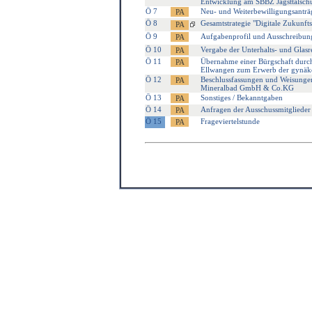
Entwicklung am SBBZ Jagsttalsch
Ö 7
Neu- und Weiterbewilligungsanträg
Ö 8
Gesamtstrategie "Digitale Zukunf
Ö 9
Aufgabenprofil und Ausschreibung 
Ö 10
Vergabe der Unterhalts- und Glas
Ö 11
Übernahme einer Bürgschaft durc
Ellwangen zum Erwerb der gynäko
Ö 12
Beschlussfassungen und Weisungen
Mineralbad GmbH & Co.KG
Ö 13
Sonstiges / Bekanntgaben
Ö 14
Anfragen der Ausschussmitglieder
Ö 15
Frageviertelstunde