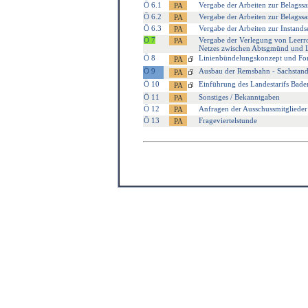
Ö 6.1
Vergabe der Arbeiten zur Belagss
Ö 6.2
Vergabe der Arbeiten zur Belagss
Ö 6.3
Vergabe der Arbeiten zur Instan
Ö 7
Vergabe der Verlegung von Leerroh
Netzes zwischen Abtsgmünd und 
Ö 8
Linienbündelungskonzept und Fort
Ö 9
Ausbau der Remsbahn - Sachstand
Ö 10
Einführung des Landestarifs Bade
Ö 11
Sonstiges / Bekanntgaben
Ö 12
Anfragen der Ausschussmitglieder
Ö 13
Frageviertelstunde