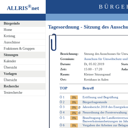
®
BÜRGE
ALLRIS
net
Bürgerinfo
Tagesordnung - Sitzung des Aussch
Home
Kreistag
Ausschüsse
Fraktionen & Gruppen
Bezeichnung:
Sitzung des Ausschusses für Umw
Sitzungen
Gremium:
Ausschuss für Umweltschutz und
Kalender
Datum:
Di, 05.02.2019
Stat
Übersicht
Zeit:
15:00 - 17:20
Anla
Vorlagen
Raum:
Kleiner Sitzungssaal
Ort:
Kreishaus in Aalen
Übersicht
Recherche
TOP
Betreff
Textrecherche
Ö 1
Eröffnung und Begrüßung
Ö 2
Bürgerfragestunde
Ö 3
Jahresbericht 2018 des Energieko
Ö 4
Neuordnung der Forstverwaltung 
Ö 5
Beauftragung der Landkreisverwa
Bauwerksinstandsetzungen im Jah
Ö 6
Vergaben der Arbeiten zur Belags