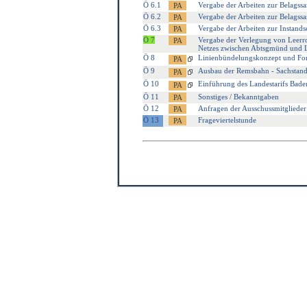
Ö 6.1
Vergabe der Arbeiten zur Belagss
Ö 6.2
Vergabe der Arbeiten zur Belagss
Ö 6.3
Vergabe der Arbeiten zur Instan
Ö 7
Vergabe der Verlegung von Leerroh
Netzes zwischen Abtsgmünd und 
Ö 8
Linienbündelungskonzept und Fort
Ö 9
Ausbau der Remsbahn - Sachstand
Ö 10
Einführung des Landestarifs Bade
Ö 11
Sonstiges / Bekanntgaben
Ö 12
Anfragen der Ausschussmitglieder
Ö 13
Frageviertelstunde