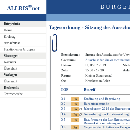
®
BÜRGE
ALLRIS
net
Bürgerinfo
Tagesordnung - Sitzung des Aussch
Home
Kreistag
Ausschüsse
Fraktionen & Gruppen
Bezeichnung:
Sitzung des Ausschusses für Umw
Sitzungen
Gremium:
Ausschuss für Umweltschutz und
Kalender
Datum:
Di, 05.02.2019
Stat
Übersicht
Zeit:
15:00 - 17:20
Anla
Vorlagen
Raum:
Kleiner Sitzungssaal
Ort:
Kreishaus in Aalen
Übersicht
Recherche
TOP
Betreff
Textrecherche
Ö 1
Eröffnung und Begrüßung
Ö 2
Bürgerfragestunde
Ö 3
Jahresbericht 2018 des Energieko
Ö 4
Neuordnung der Forstverwaltung 
Ö 5
Beauftragung der Landkreisverwa
Bauwerksinstandsetzungen im Jah
Ö 6
Vergaben der Arbeiten zur Belags