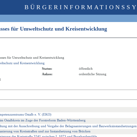
BÜRGERINFORMATIONSS
usses für Umweltschutz und Kreisentwicklung
usses für Umweltschutz und Kreisentwicklung
ltschutz und Kreisentwicklung
Status:
öffentlich
Anlass:
ordentliche Sitzung
l
mpetenzzentrums Ostalb e. V. (EKO)
im Ostalbkreis im Zuge der Forstreform Baden-Württemberg
ltung mit der Ausschreibung und Vergabe der Belagssanierungen und Bauwerksinstandsetzungen
sanierung von Kreisstraßen und zur Instandsetzung von Brücken
anierung der Kreisstraße 3241 zwischen L 1073 und Burghardsmühle