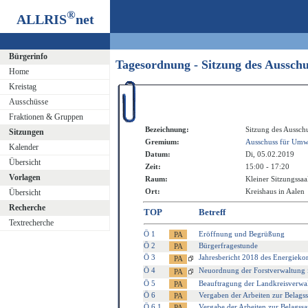
®
ALLRIS
net
Bürgerinfo
Tagesordnung - Sitzung des Aussch
Home
Kreistag
Ausschüsse
Fraktionen & Gruppen
Bezeichnung:
Sitzung des Aussch
Sitzungen
Gremium:
Ausschuss für Umwe
Kalender
Datum:
Di, 05.02.2019
Übersicht
Zeit:
15:00 - 17:20
Vorlagen
Raum:
Kleiner Sitzungssaa
Ort:
Kreishaus in Aalen
Übersicht
Recherche
TOP
Betreff
Textrecherche
Ö 1
Eröffnung und Begrüßung
Ö 2
Bürgerfragestunde
Ö 3
Jahresbericht 2018 des Energieko
Ö 4
Neuordnung der Forstverwaltung 
Ö 5
Beauftragung der Landkreisverwa
Ö 6
Vergaben der Arbeiten zur Belags
Ö 6.1
Vergabe der Arbeiten zur Belagss