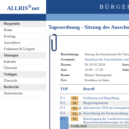
®
BÜRGE
ALLRIS
net
Bürgerinfo
Tagesordnung - Sitzung des Aussch
Home
Kreistag
Ausschüsse
Fraktionen & Gruppen
Bezeichnung:
Sitzung des Ausschusses für Umw
Sitzungen
Gremium:
Ausschuss für Umweltschutz und
Kalender
Datum:
Di, 05.02.2019
Stat
Übersicht
Zeit:
15:00 - 17:20
Anla
Vorlagen
Raum:
Kleiner Sitzungssaal
Ort:
Kreishaus in Aalen
Übersicht
Recherche
TOP
Betreff
Textrecherche
Ö 1
Eröffnung und Begrüßung
Ö 2
Bürgerfragestunde
Ö 3
Jahresbericht 2018 des Energieko
Ö 4
Neuordnung der Forstverwaltung 
Ö 5
Beauftragung der Landkreisverwa
Bauwerksinstandsetzungen im Jah
VORLAGE