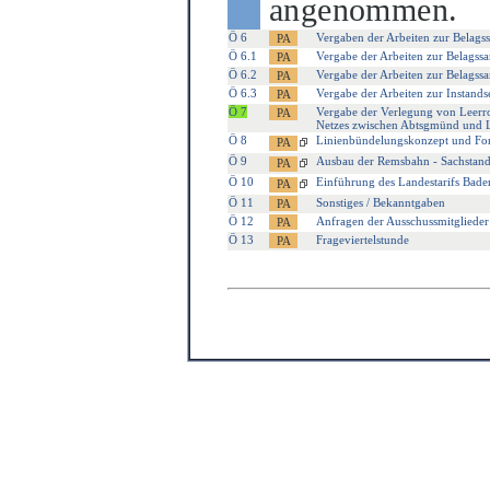
angenommen.
Ö 6
Vergaben der Arbeiten zur Belags
Ö 6.1
Vergabe der Arbeiten zur Belagss
Ö 6.2
Vergabe der Arbeiten zur Belagss
Ö 6.3
Vergabe der Arbeiten zur Instan
Ö 7
Vergabe der Verlegung von Leerroh
Netzes zwischen Abtsgmünd und 
Ö 8
Linienbündelungskonzept und Fort
Ö 9
Ausbau der Remsbahn - Sachstand
Ö 10
Einführung des Landestarifs Bade
Ö 11
Sonstiges / Bekanntgaben
Ö 12
Anfragen der Ausschussmitglieder
Ö 13
Frageviertelstunde