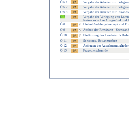
Ö 6.1
Vergabe der Arbeiten zur Belagss
Ö 6.2
Vergabe der Arbeiten zur Belagss
Ö 6.3
Vergabe der Arbeiten zur Instan
Ö 7
Vergabe der Verlegung von Leerroh
Netzes zwischen Abtsgmünd und 
Ö 8
Linienbündelungskonzept und Fort
Ö 9
Ausbau der Remsbahn - Sachstand
Ö 10
Einführung des Landestarifs Bade
Ö 11
Sonstiges / Bekanntgaben
Ö 12
Anfragen der Ausschussmitglieder
Ö 13
Frageviertelstunde