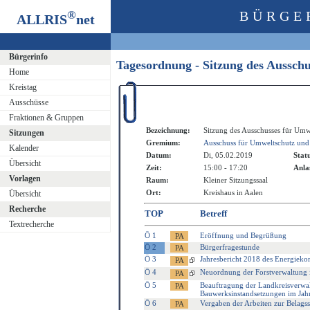
®
BÜRGE
ALLRIS
net
Bürgerinfo
Tagesordnung - Sitzung des Aussch
Home
Kreistag
Ausschüsse
Fraktionen & Gruppen
Bezeichnung:
Sitzung des Ausschusses für Umw
Sitzungen
Gremium:
Ausschuss für Umweltschutz und
Kalender
Datum:
Di, 05.02.2019
Stat
Übersicht
Zeit:
15:00 - 17:20
Anla
Vorlagen
Raum:
Kleiner Sitzungssaal
Ort:
Kreishaus in Aalen
Übersicht
Recherche
TOP
Betreff
Textrecherche
Ö 1
Eröffnung und Begrüßung
Ö 2
Bürgerfragestunde
Ö 3
Jahresbericht 2018 des Energieko
Ö 4
Neuordnung der Forstverwaltung 
Ö 5
Beauftragung der Landkreisverwa
Bauwerksinstandsetzungen im Jah
Ö 6
Vergaben der Arbeiten zur Belags