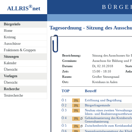
®
BÜRGE
ALLRIS
net
Bürgerinfo
Tagesordnung - Sitzung des Aussch
Home
Kreistag
Ausschüsse
Fraktionen & Gruppen
Bezeichnung:
Sitzung des Ausschusses für
Sitzungen
Gremium:
Ausschuss für Bildung und F
Kalender
Datum:
Di, 02.10.2018
Stat
Übersicht
Zeit:
15:00 - 18:10
Anla
Vorlagen
Raum:
Großer Sitzungssaal
Ort:
Kreishaus in Aalen
Übersicht
Recherche
TOP
Betreff
Textrecherche
Ö 1
Eröffnung und Begrüßung
Ö 2
Bürgerfragestunde
Ö 3
Neubau eines zweiten Verwaltungs
Ideen- und Realisierungswettbewe
Ö 4
Gebäudesanierung des Kreisberuf
Generalsanierung
Ö 5
Zwischenbericht zum Kreishausha
Ö 6
Stammkapitalausstattung der Klin