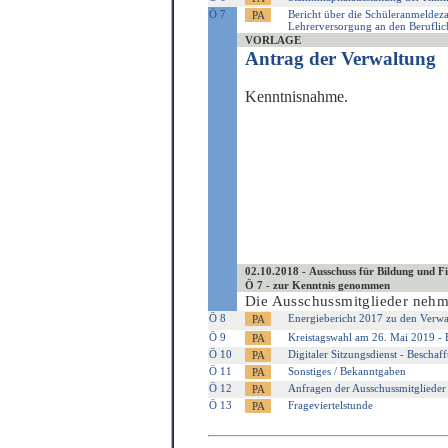
Ö 7
Bericht über die Schüleranmeldeza
Lehrerversorgung an den Beruflic
VORLAGE
Antrag der Verwaltung
Kenntnisnahme.
02.10.2018 - Ausschuss für Bildung und F
Ö 7 - zur Kenntnis genommen
Die Ausschussmitglieder nehm
Ö 8
Energiebericht 2017 zu den Verwa
Ö 9
Kreistagswahl am 26. Mai 2019 - 
Ö 10
Digitaler Sitzungsdienst - Bescha
Ö 11
Sonstiges / Bekanntgaben
Ö 12
Anfragen der Ausschussmitglieder
Ö 13
Frageviertelstunde