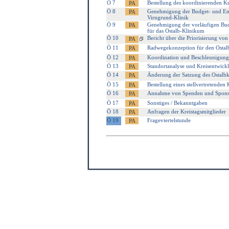
Ö 7
Bestellung des koordinierenden Kra
Ö 8
Genehmigung der Budget- und Entg
Virngrund-Klinik
Ö 9
Genehmigung der vorläufigen Budg
für das Ostalb-Klinikum
Ö 10
Bericht über die Priorisierung v
Ö 11
Radwegekonzeption für den Ostalb
Ö 12
Koordination und Beschleunigung 
Ö 13
Standortanalyse und Kreisentwic
Ö 14
Änderung der Satzung des Ostalbk
Ö 15
Bestellung eines stellvertretende
Ö 16
Annahme von Spenden und Spons
Ö 17
Sonstiges / Bekanntgaben
Ö 18
Anfragen der Kreistagsmitglieder
Ö 19
Frageviertelstunde