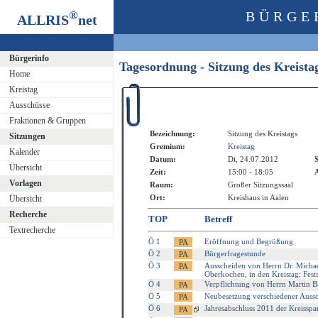
®
BÜRGE
ALLRIS
net
Bürgerinfo
Tagesordnung - Sitzung des Kreist
Home
Kreistag
Ausschüsse
Fraktionen & Gruppen
Bezeichnung:
Sitzung des Kreistags
Sitzungen
Gremium:
Kreistag
Kalender
Datum:
Di, 24.07.2012
S
Übersicht
Zeit:
15:00 - 18:05
A
Vorlagen
Raum:
Großer Sitzungssaal
Ort:
Kreishaus in Aalen
Übersicht
Recherche
TOP
Betreff
Textrecherche
Ö 1
Eröffnung und Begrüßung
Ö 2
Bürgerfragestunde
Ö 3
Ausscheiden von Herrn Dr. Michae
Oberkochen, in den Kreistag; Fes
Ö 4
Verpflichtung von Herrn Martin Bal
Ö 5
Neubesetzung verschiedener Auss
Ö 6
Jahresabschluss 2011 der Kreisspa