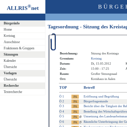
®
BÜRGE
ALLRIS
net
Bürgerinfo
Tagesordnung - Sitzung des Kreist
Home
Kreistag
Ausschüsse
Fraktionen & Gruppen
Bezeichnung:
Sitzung des Kreistags
Sitzungen
Gremium:
Kreistag
Kalender
Datum:
Di, 15.05.2012
S
Übersicht
Zeit:
15:00 - 17:25
A
Vorlagen
Raum:
Großer Sitzungssaal
Ort:
Kreishaus in Aalen
Übersicht
Recherche
TOP
Betreff
Textrecherche
Ö 1
Eröffnung und Begrüßung
Ö 2
Bürgerfragestunde
Ö 3
Bericht über die Tätigkeit der R
Ö 4
Bestellung des Wirtschaftsprüfer
Ö 5
Umsetzung des Landesarbeitsmar
Ö 6
Räumliche Unterbringung der Ge