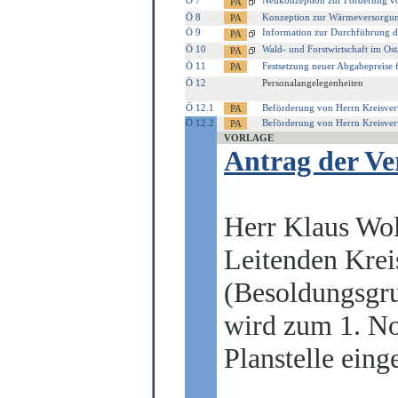
Ö 7
Neukonzeption zur Förderung vo
Ö 8
Konzeption zur Wärmeversorgun
Ö 9
Information zur Durchführung 
Ö 10
Wald- und Forstwirtschaft im Ost
Ö 11
Festsetzung neuer Abgabepreise 
Ö 12
Personalangelegenheiten
Ö 12.1
Beförderung von Herrn Kreisve
Ö 12.2
Beförderung von Herrn Kreisver
VORLAGE
Antrag der V
Herr Klaus Wo
Leitenden Krei
(Besoldungsgr
wird zum 1. No
Pla
n
stelle ein
g