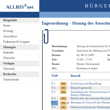
®
BÜRGE
ALLRIS
net
Bürgerinfo
Tagesordnung - Sitzung des Aussch
Home
Kreistag
Ausschüsse
Fraktionen & Gruppen
Bezeichnung:
Sitzung des Ausschusses für
Sitzungen
Gremium:
Ausschuss für Bildung und F
Kalender
Datum:
Di, 08.12.2009
St
Übersicht
Zeit:
15:00 - 17:05
An
Vorlagen
Raum:
Kleiner Sitzungssaal
Ort:
Kreishaus in Aalen
Übersicht
Recherche
TOP
Betreff
Textrecherche
Ö 1
Eröffnung und Begrüßung
Ö 2
Bürgerfragestunde
Ö 3
Feststellung der Jahresrechnung 2
Rainau-Dalkingen
Ö 4
Bericht über das laufende Haushal
Ö 5
Beratung des Entwurfs der Haushal
Ö 6
Weiterentwicklung der Kindertagesp