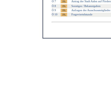
Ö 7
Antrag der Stadt Aalen auf Förder
Ö 8
Sonstiges / Bekanntgaben
Ö 9
Anfragen der Ausschussmitglieder
Ö 10
Frageviertelstunde