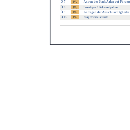
Ö 7
Antrag der Stadt Aalen auf Förder
Ö 8
Sonstiges / Bekanntgaben
Ö 9
Anfragen der Ausschussmitglieder
Ö 10
Frageviertelstunde