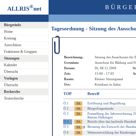
®
BÜRGE
ALLRIS
net
Bürgerinfo
Tagesordnung - Sitzung des Aussch
Home
Kreistag
Ausschüsse
Fraktionen & Gruppen
Bezeichnung:
Sitzung des Ausschusses für
Sitzungen
Gremium:
Ausschuss für Bildung und F
Kalender
Datum:
Di, 08.12.2009
St
Übersicht
Zeit:
15:00 - 17:05
An
Vorlagen
Raum:
Kleiner Sitzungssaal
Ort:
Kreishaus in Aalen
Übersicht
Recherche
TOP
Betreff
Textrecherche
Ö 1
Eröffnung und Begrüßung
Ö 2
Bürgerfragestunde
Ö 3
Feststellung der Jahresrechnung 2
Rainau-Dalkingen
Ö 4
Bericht über das laufende Haushal
Ö 5
Beratung des Entwurfs der Haushal
Ö 6
Weiterentwicklung der Kindertagesp