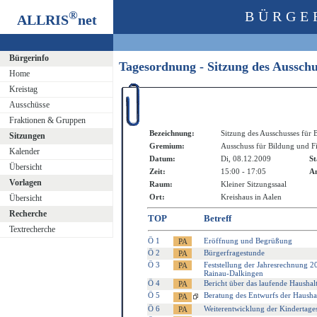
®
BÜRGE
ALLRIS
net
Bürgerinfo
Tagesordnung - Sitzung des Aussch
Home
Kreistag
Ausschüsse
Fraktionen & Gruppen
Bezeichnung:
Sitzung des Ausschusses für
Sitzungen
Gremium:
Ausschuss für Bildung und F
Kalender
Datum:
Di, 08.12.2009
St
Übersicht
Zeit:
15:00 - 17:05
An
Vorlagen
Raum:
Kleiner Sitzungssaal
Ort:
Kreishaus in Aalen
Übersicht
Recherche
TOP
Betreff
Textrecherche
Ö 1
Eröffnung und Begrüßung
Ö 2
Bürgerfragestunde
Ö 3
Feststellung der Jahresrechnung 2
Rainau-Dalkingen
Ö 4
Bericht über das laufende Haushal
Ö 5
Beratung des Entwurfs der Haushal
Ö 6
Weiterentwicklung der Kindertagesp