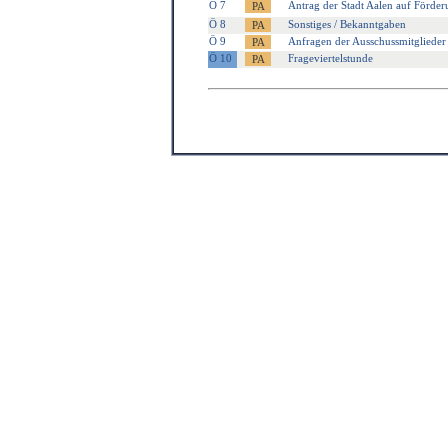
Ö 7
Antrag der Stadt Aalen auf Förder
Ö 8
Sonstiges / Bekanntgaben
Ö 9
Anfragen der Ausschussmitglieder
Ö 10
Frageviertelstunde