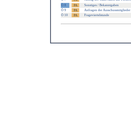
Ö 8
Sonstiges / Bekanntgaben
Ö 9
Anfragen der Ausschussmitglieder
Ö 10
Frageviertelstunde