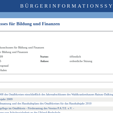
BÜRGERINFORMATIONSS
usses für Bildung und Finanzen
Ausschusses für Bildung und Finanzen
ür Bildung und Finanzen
009
Status:
öffentlich
05
Anlass:
ordentliche Sitzung
ungssaal
 Aalen
008 des Ostalbkreises einschließlich des Jahresabschlusses des Waldkrankenhauses Rainau-Dalkin
tsjahr 2009
tssatzung und des Haushaltsplans des Ostalbkreises für das Haushaltsjahr 2010
flege im Ostalbkreis - Förderantrag des Vereins P.A.T.E. e.V. -
ung von Schulsozialarbeit an der Uhland-Realschule