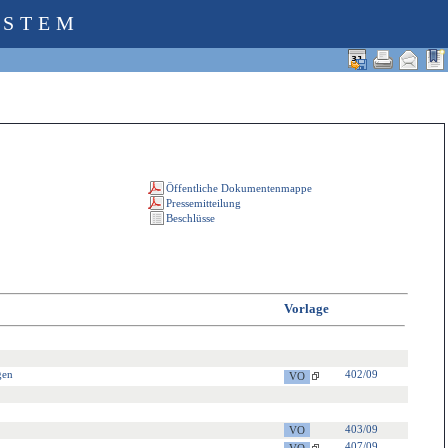
YSTEM
Vorlage
gen
402/09
403/09
407/09