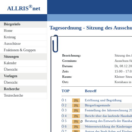
®
ALLRIS
net
Bürgerinfo
Tagesordnung - Sitzung des Aussch
Home
Kreistag
Ausschüsse
Fraktionen & Gruppen
Bezeichnung:
Sitzung des 
Sitzungen
Gremium:
Ausschuss f
Kalender
Datum:
Di, 08.12.2
Übersicht
Zeit:
15:00 - 17:
Vorlagen
Raum:
Kleiner Sitz
Ort:
Kreishaus in
Übersicht
Recherche
TOP
Betreff
Textrecherche
Ö 1
Eröffnung und Begrüßung
Ö 2
Bürgerfragestunde
Ö 3
Feststellung der Jahresrechnung 2
Ö 4
Bericht über das laufende Haushal
Ö 5
Beratung des Entwurfs der Haushal
Ö 6
Weiterentwicklung der Kindertagesp
Ö 7
Antrag der Stadt Aalen auf Förder