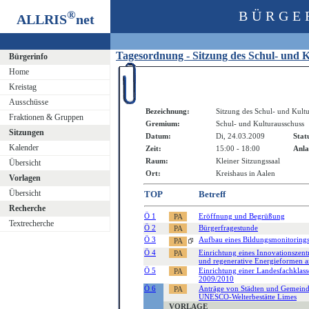
®
BÜRGE
ALLRIS
net
Tagesordnung - Sitzung des Schul- und 
Bürgerinfo
Home
Kreistag
Ausschüsse
Bezeichnung:
Sitzung des Schul- und Kult
Fraktionen & Gruppen
Gremium:
Schul- und Kulturausschuss
Sitzungen
Datum:
Di, 24.03.2009
Stat
Kalender
Zeit:
15:00 - 18:00
Anla
Raum:
Kleiner Sitzungssaal
Übersicht
Ort:
Kreishaus in Aalen
Vorlagen
Übersicht
TOP
Betreff
Recherche
Ö 1
Eröffnung und Begrüßung
Textrecherche
Ö 2
Bürgerfragestunde
Ö 3
Aufbau eines Bildungsmonitorings
Ö 4
Einrichtung eines Innovationszen
und regenerative Energieformen 
Ö 5
Einrichtung einer Landesfachklas
2009/2010
Ö 6
Anträge von Städten und Gemeind
UNESCO-Welterbestätte Limes
VORLAGE