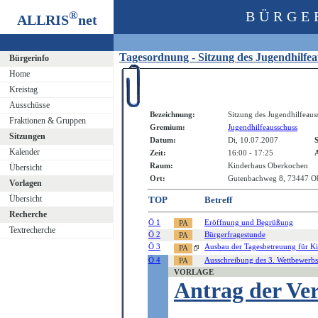
®
BÜRGE
ALLRIS
net
Tagesordnung - Sitzung des Jugendhilfe
Bürgerinfo
Home
Kreistag
Ausschüsse
Bezeichnung:
Sitzung des Jugendhilfeaus
Fraktionen & Gruppen
Gremium:
Jugendhilfeausschuss
Sitzungen
Datum:
Di, 10.07.2007
S
Kalender
Zeit:
16:00 - 17:25
A
Raum:
Kinderhaus Oberkochen
Übersicht
Ort:
Gutenbachweg 8, 73447 O
Vorlagen
Übersicht
TOP
Betreff
Recherche
Ö 1
Eröffnung und Begrüßung
Textrecherche
Ö 2
Bürgerfragestunde
Ö 3
Ausbau der Tagesbetreuung für Ki
Ö 4
Ausschreibung des 3. Wettbewerbs
VORLAGE
Antrag der Ve