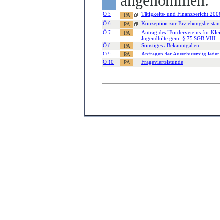
angenommen.
Ö 5
Tätigkeits- und Finanzbericht 2006
Ö 6
Konzeption zur Erziehungsbeistand
Ö 7
Antrag des "Fördervereins für Kle
Jugendhilfe gem. § 75 SGB VIII
Ö 8
Sonstiges / Bekanntgaben
Ö 9
Anfragen der Ausschussmitglieder
Ö 10
Frageviertelstunde