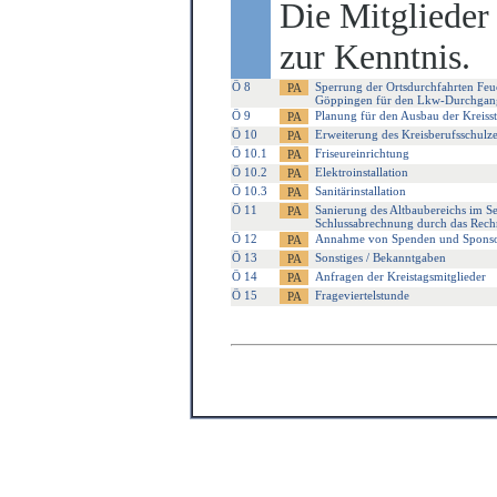
Die Mitglieder
zur Kenntnis.
Ö 8
Sperrung der Ortsdurchfahrten Fe
Göppingen für den Lkw-Durchgangs
Ö 9
Planung für den Ausbau der Kreis
Ö 10
Erweiterung des Kreisberufsschul
Ö 10.1
Friseureinrichtung
Ö 10.2
Elektroinstallation
Ö 10.3
Sanitärinstallation
Ö 11
Sanierung des Altbaubereichs im Se
Schlussabrechnung durch das Rech
Ö 12
Annahme von Spenden und Spons
Ö 13
Sonstiges / Bekanntgaben
Ö 14
Anfragen der Kreistagsmitglieder
Ö 15
Frageviertelstunde