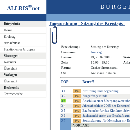
®
BÜRGE
ALLRIS
net
Tagesordnung - Sitzung des Kreistags
Bürgerinfo
Home
Kreistag
Ausschüsse
Bezeichnung:
Sitzung des Kreistags
Fraktionen & Gruppen
Gremium:
Kreistag
Sitzungen
Datum:
Di, 25.07.2006
Stat
Kalender
Zeit:
15:00 - 19:00
Anla
Raum:
Großer Sitzungssaal
Übersicht
Ort:
Kreishaus in Aalen
Vorlagen
Übersicht
TOP
Betreff
Recherche
Ö 1
Eröffnung und Begrüßung
Textrecherche
Ö 2
Bürgerfragestunde
Ö 3
Abschluss einer Übergangsverein
Ö 4
Jahresabschluss 2005 der Kreisspar
Ö 5
Baufreigabe für das Klinikum Sc
Ö 6
Sachstandsbericht zur Beschäftigun
Ö 7
Sozialplanung für Menschen mit B
VORLAGE