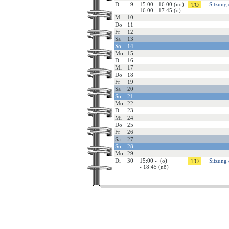
Di
9
15:00 - 16:00 (nö)
Sitzung
16:00 - 17:45 (ö)
Mi
10
Do
11
Fr
12
Sa
13
So
14
Mo
15
Di
16
Mi
17
Do
18
Fr
19
Sa
20
So
21
Mo
22
Di
23
Mi
24
Do
25
Fr
26
Sa
27
So
28
Mo
29
Di
30
15:00 - (ö)
Sitzung
- 18:45 (nö)