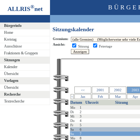
®
BÜRGE
ALLRIS
net
Bürgerinfo
Sitzungskalender
Home
Gremium:
Kreistag
Ansicht:
Ausschüsse
Sitzung
Feiertage
Fraktionen & Gruppen
Sitzungen
Kalender
Übersicht
Vorlagen
Übersicht
<<
2001
2002
2003
Recherche
<
Jan
Feb
Mar
Apr
Textrecherche
Datum
Uhrzeit
Sitzung
Mo
1
Di
2
Mi
3
Do
4
Fr
5
Sa
6
So
7
Mo
8