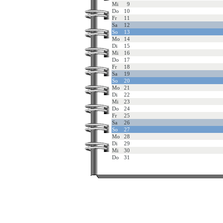
Mi
9
Do
10
Fr
11
Sa
12
So
13
Mo
14
Di
15
Mi
16
Do
17
Fr
18
Sa
19
So
20
Mo
21
Di
22
Mi
23
Do
24
Fr
25
Sa
26
So
27
Mo
28
Di
29
Mi
30
Do
31