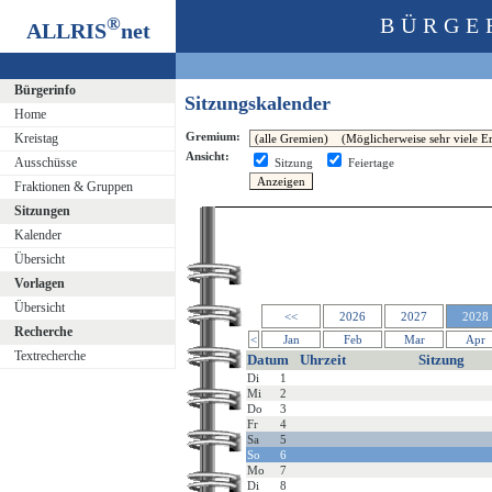
®
BÜRGE
ALLRIS
net
Bürgerinfo
Sitzungskalender
Home
Gremium:
Kreistag
Ansicht:
Ausschüsse
Sitzung
Feiertage
Fraktionen & Gruppen
Sitzungen
Kalender
Übersicht
Vorlagen
Übersicht
<<
2026
2027
2028
Recherche
<
Jan
Feb
Mar
Apr
Textrecherche
Datum
Uhrzeit
Sitzung
Di
1
Mi
2
Do
3
Fr
4
Sa
5
So
6
Mo
7
Di
8