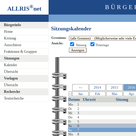
®
BÜRGE
ALLRIS
net
Bürgerinfo
Sitzungskalender
Home
Gremium:
Kreistag
Ansicht:
Ausschüsse
Sitzung
Feiertage
Fraktionen & Gruppen
Sitzungen
Kalender
Übersicht
Vorlagen
Übersicht
<<
2014
2015
2016
Recherche
<
Jan
Feb
Mar
Apr
Textrecherche
Datum
Uhrzeit
Sitzung
Mo
1
Di
2
Mi
3
Do
4
Fr
5
Sa
6
So
7
Mo
8