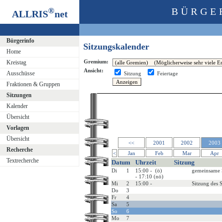
®
BÜRGE
ALLRIS
net
Bürgerinfo
Sitzungskalender
Home
Gremium:
Kreistag
Ansicht:
Ausschüsse
Sitzung
Feiertage
Fraktionen & Gruppen
Sitzungen
Kalender
Übersicht
Vorlagen
Übersicht
<<
2001
2002
2003
Recherche
<
Jan
Feb
Mar
Apr
Textrecherche
Datum
Uhrzeit
Sitzung
Di
1
15:00 - (ö)
gemeinsame S
- 17:10 (nö)
Mi
2
15:00 -
Sitzung des S
Do
3
Fr
4
Sa
5
So
6
Mo
7