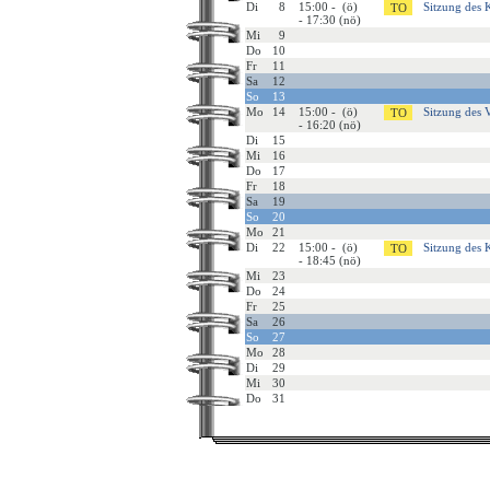
Di
8
15:00 - (ö)
Sitzung des 
- 17:30 (nö)
Mi
9
Do
10
Fr
11
Sa
12
So
13
Mo
14
15:00 - (ö)
Sitzung des 
- 16:20 (nö)
Di
15
Mi
16
Do
17
Fr
18
Sa
19
So
20
Mo
21
Di
22
15:00 - (ö)
Sitzung des K
- 18:45 (nö)
Mi
23
Do
24
Fr
25
Sa
26
So
27
Mo
28
Di
29
Mi
30
Do
31