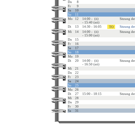
Do
8
Fr
9
Sa
10
So
11
Mo
12
14:00 - (ö)
Sitzung de
- 15:40 (nö)
Di
13
14:30 - 16:05
Sitzung de
Mi
14
14:00 - (ö)
Sitzung de
- 15:00 (nö)
Do
15
Fr
16
Sa
17
So
18
Mo
19
Di
20
14:00 - (ö)
Sitzung de
- 16:50 (nö)
Mi
21
Do
22
Fr
23
Sa
24
So
25
Mo
26
Di
27
15:00 - 18:15
Sitzung de
Mi
28
Do
29
Fr
30
Sa
31