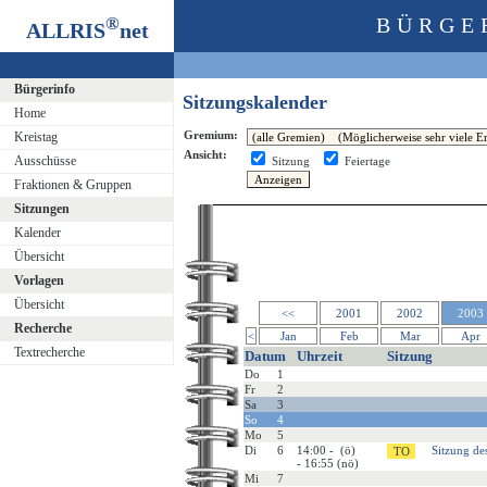
®
BÜRGE
ALLRIS
net
Bürgerinfo
Sitzungskalender
Home
Gremium:
Kreistag
Ansicht:
Ausschüsse
Sitzung
Feiertage
Fraktionen & Gruppen
Sitzungen
Kalender
Übersicht
Vorlagen
Übersicht
<<
2001
2002
2003
Recherche
<
Jan
Feb
Mar
Apr
Textrecherche
Datum
Uhrzeit
Sitzung
Do
1
Fr
2
Sa
3
So
4
Mo
5
Di
6
14:00 - (ö)
Sitzung de
- 16:55 (nö)
Mi
7