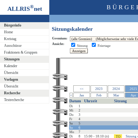
®
BÜRGE
ALLRIS
net
Bürgerinfo
Sitzungskalender
Home
Gremium:
Kreistag
Ansicht:
Ausschüsse
Sitzung
Feiertage
Fraktionen & Gruppen
Sitzungen
Kalender
Übersicht
Vorlagen
Übersicht
<<
2023
2024
2025
Recherche
<
Jan
Feb
Mar
Apr
Textrecherche
Datum
Uhrzeit
Sitzung
Di
1
Mi
2
Do
3
Fr
4
Sa
5
So
6
Mo
7
Di
8
15:00 - 18:10 (ö)
Sitzung 