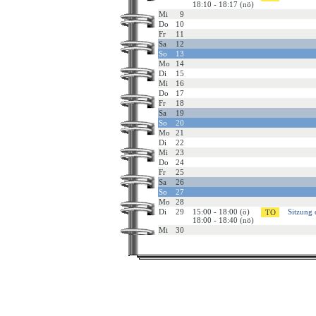
18:10 - 18:17 (nö)
Mi
9
Do
10
Fr
11
Sa
12
So
13
Mo
14
Di
15
Mi
16
Do
17
Fr
18
Sa
19
So
20
Mo
21
Di
22
Mi
23
Do
24
Fr
25
Sa
26
So
27
Mo
28
Di
29
15:00 - 18:00 (ö)
Sitzung 
18:00 - 18:40 (nö)
Mi
30