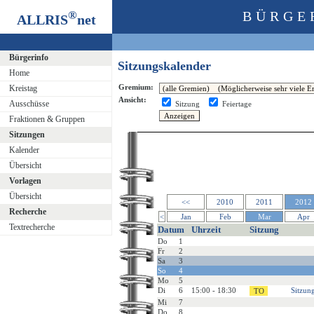
®
BÜRGE
ALLRIS
net
Bürgerinfo
Sitzungskalender
Home
Gremium:
Kreistag
Ansicht:
Ausschüsse
Sitzung
Feiertage
Fraktionen & Gruppen
Sitzungen
Kalender
Übersicht
Vorlagen
Übersicht
<<
2010
2011
2012
Recherche
<
Jan
Feb
Mar
Apr
Textrecherche
Datum
Uhrzeit
Sitzung
Do
1
Fr
2
Sa
3
So
4
Mo
5
Di
6
15:00 - 18:30
Sitzung
Mi
7
Do
8