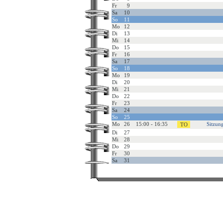
Fr
9
Sa
10
So
11
Mo
12
Di
13
Mi
14
Do
15
Fr
16
Sa
17
So
18
Mo
19
Di
20
Mi
21
Do
22
Fr
23
Sa
24
So
25
Mo
26
15:00 - 16:35
Sitzun
Di
27
Mi
28
Do
29
Fr
30
Sa
31