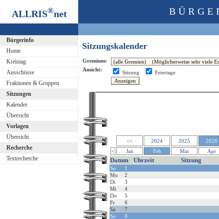
®
BÜRGE
ALLRIS
net
Bürgerinfo
Sitzungskalender
Home
Gremium:
Kreistag
Ansicht:
Ausschüsse
Sitzung
Feiertage
Fraktionen & Gruppen
Sitzungen
Kalender
Übersicht
Vorlagen
Übersicht
<<
2024
2025
2026
Recherche
<
Jan
Feb
Mar
Apr
Textrecherche
Datum
Uhrzeit
Sitzung
So
1
Mo
2
Di
3
Mi
4
Do
5
Fr
6
Sa
7
So
8