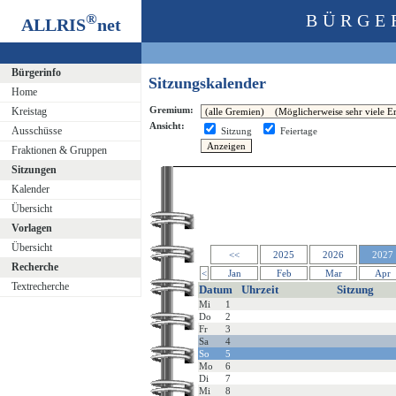
®
BÜRGE
ALLRIS
net
Bürgerinfo
Sitzungskalender
Home
Gremium:
Kreistag
Ansicht:
Ausschüsse
Sitzung
Feiertage
Fraktionen & Gruppen
Sitzungen
Kalender
Übersicht
Vorlagen
Übersicht
<<
2025
2026
2027
Recherche
<
Jan
Feb
Mar
Apr
Textrecherche
Datum
Uhrzeit
Sitzung
Mi
1
Do
2
Fr
3
Sa
4
So
5
Mo
6
Di
7
Mi
8