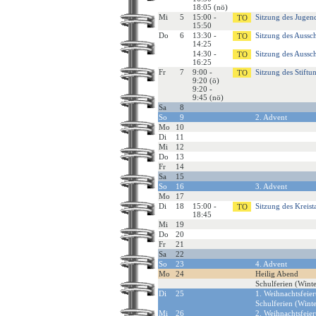
18:05 (nö)
Mi
5
15:00 -
Sitzung des Jugen
15:50
Do
6
13:30 -
Sitzung des Aussc
14:25
14:30 -
Sitzung des Aussc
16:25
Fr
7
9:00 -
Sitzung des Stiftu
9:20 (ö)
9:20 -
9:45 (nö)
Sa
8
So
9
2. Advent
Mo
10
Di
11
Mi
12
Do
13
Fr
14
Sa
15
So
16
3. Advent
Mo
17
Di
18
15:00 -
Sitzung des Kreist
18:45
Mi
19
Do
20
Fr
21
Sa
22
So
23
4. Advent
Mo
24
Heilig Abend
Schulferien (Winte
Di
25
1. Weihnachtsfeier
Schulferien (Winte
Mi
26
2. Weihnachtsfeier