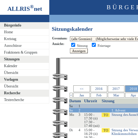
®
BÜRGE
ALLRIS
net
Bürgerinfo
Sitzungskalender
Home
Gremium:
Kreistag
Ansicht:
Ausschüsse
Sitzung
Feiertage
Fraktionen & Gruppen
Sitzungen
Kalender
Übersicht
Vorlagen
Übersicht
<<
2016
2017
2018
Recherche
<
Jan
Feb
Mar
Apr
Textrecherche
Datum
Uhrzeit
Sitzung
Sa
1
So
2
1. Advent
Mo
3
15:00 -
Sitzung des Aussc
17:30 (ö)
17:30 -
17:40 (nö)
Di
4
15:00 -
Sitzung des Verwa
16:29 (ö)
Klinikimmobilien
16:30 -