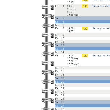
17:15
Fr
4
9:00 -
Sitzung des Sti
9:30 (ö)
9:30 -
10:45 (nö)
Sa
5
So
6
Mo
7
Di
8
15:00 -
Sitzung des Au
16:55
Mi
9
Do
10
Fr
11
Sa
12
So
13
Mo
14
Di
15
15:00 -
Sitzung des Kre
17:00 (ö)
17:00 -
17:05 (nö)
Mi
16
Do
17
Fr
18
Sa
19
So
20
Mo
21
Di
22
Mi
23
Do
24
Fr
25
Sa
26
So
27
Mo
28