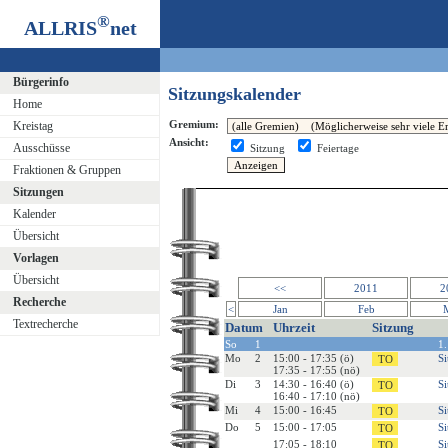
®
ALLRIS
net
Bürgerinfo
Sitzungskalender
Home
Gremium:
Kreistag
Ansicht:
Ausschüsse
Sitzung
Feiertage
Fraktionen & Gruppen
Sitzungen
Kalender
Übersicht
Vorlagen
Übersicht
<<
2011
2
Recherche
<
Jan
Feb
Textrecherche
Datum
Uhrzeit
Sitzung
So
1
1.
Mo
2
15:00 - 17:35 (ö)
Si
17:35 - 17:55 (nö)
Di
3
14:30 - 16:40 (ö)
Si
16:40 - 17:10 (nö)
Mi
4
15:00 - 16:45
Si
Do
5
15:00 - 17:05
Si
17:05 - 18:10
Si