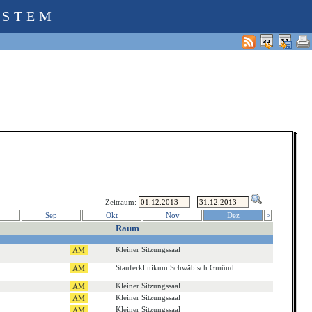
YSTEM
Zeitraum:
-
Sep
Okt
Nov
Dez
>
Raum
Kleiner Sitzungssaal
Stauferklinikum Schwäbisch Gmünd
Kleiner Sitzungssaal
Kleiner Sitzungssaal
Kleiner Sitzungssaal