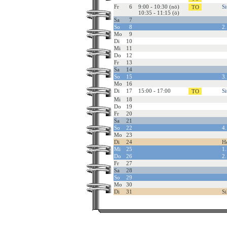
Fr
6
9:00 - 10:30 (nö)
Si
10:35 - 11:15 (ö)
Sa
7
So
8
2.
Mo
9
Di
10
Mi
11
Do
12
Fr
13
Sa
14
So
15
3.
Mo
16
Di
17
15:00 - 17:00
Si
Mi
18
Do
19
Fr
20
Sa
21
So
22
4.
Mo
23
Di
24
H
Mi
25
1.
Do
26
2.
Fr
27
Sa
28
So
29
Mo
30
Di
31
Si