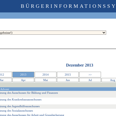
BÜRGERINFORMATIONSS
Dezember 2013
012
2013
2014
2015
>>
Mar
Apr
Mai
Jun
Jul
Aug
 Advent
tzung des Ausschusses für Bildung und Finanzen
tzung des Krankenhausausschusses
tzung des Jugendhilfeausschusses
tzung des Sozialausschusses
tzung des Ausschusses für Arbeit und Grundsicherung