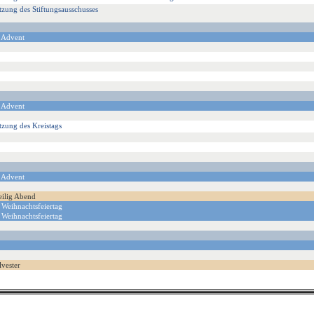
tzung des Stiftungsausschusses
 Advent
 Advent
tzung des Kreistags
 Advent
eilig Abend
 Weihnachtsfeiertag
 Weihnachtsfeiertag
lvester