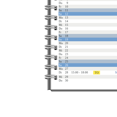
Do
9
Fr
10
Sa
11
So
12
Mo
13
Di
14
Mi
15
Do
16
Fr
17
Sa
18
So
19
Mo
20
Di
21
Mi
22
Do
23
Fr
24
Sa
25
So
26
Mo
27
Di
28
15:00 - 18:00
S
Mi
29
Do
30