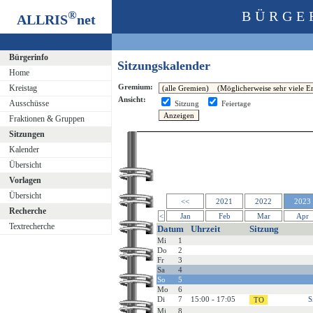
®
BÜRGE
ALLRIS
net
Bürgerinfo
Sitzungskalender
Home
Gremium:
Kreistag
Ansicht:
Ausschüsse
Sitzung
Feiertage
Fraktionen & Gruppen
Sitzungen
Kalender
Übersicht
Vorlagen
Übersicht
<<
2021
2022
2023
Recherche
<
Jan
Feb
Mar
Apr
Textrecherche
Datum
Uhrzeit
Sitzung
Mi
1
Do
2
Fr
3
Sa
4
So
5
Mo
6
Di
7
15:00 - 17:05
S
Mi
8