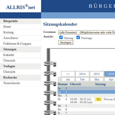
®
BÜRGE
ALLRIS
net
Bürgerinfo
Sitzungskalender
Home
Gremium:
Kreistag
Ansicht:
Ausschüsse
Sitzung
Feiertage
Fraktionen & Gruppen
Sitzungen
Kalender
Übersicht
Vorlagen
Übersicht
<<
2014
2015
2016
Recherche
<
Jan
Feb
Mar
Apr
Textrecherche
Datum
Uhrzeit
Sitzung
Sa
1
So
2
Mo
3
Di
4
16:00 - 18:35 (ö)
Sitzung d
18:40 - 18:50 (nö)
Mi
5
Do
6
Fr
7