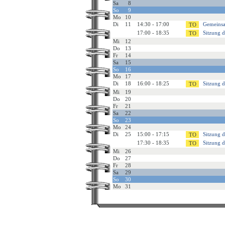
Sa
8
So
9
Mo
10
Di
11
14:30 - 17:00
Gemeinsa
17:00 - 18:35
Sitzung d
Mi
12
Do
13
Fr
14
Sa
15
So
16
Mo
17
Di
18
16:00 - 18:25
Sitzung d
Mi
19
Do
20
Fr
21
Sa
22
So
23
Mo
24
Di
25
15:00 - 17:15
Sitzung 
17:30 - 18:35
Sitzung d
Mi
26
Do
27
Fr
28
Sa
29
So
30
Mo
31